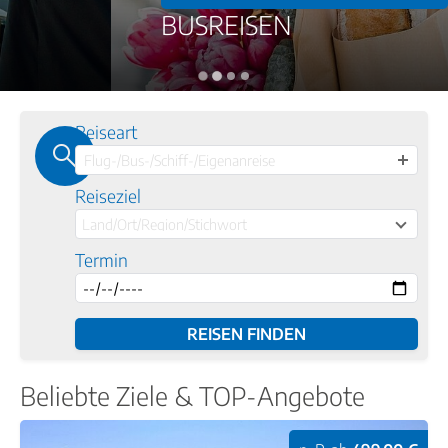
BUSREISEN
Reiseart
Flug-/Bus-/Schiff-/Eigenanreise
Reiseziel
Land/Ort/Region/Stichwort
Termin
Beliebte Ziele & TOP-Angebote