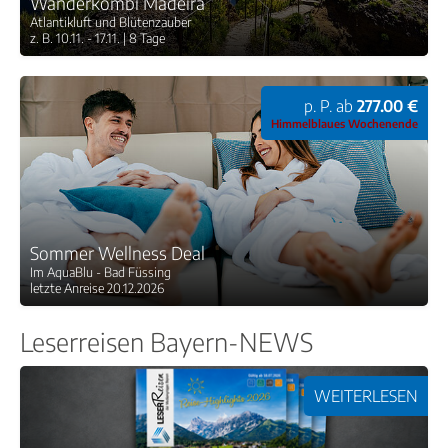
Wanderkombi Madeira
Atlantikluft und Blütenzauber
z. B. 10.11. - 17.11. | 8 Tage
p. P. ab
277.00 €
Himmelblaues Wochenende
Sommer Wellness Deal
Im AquaBlu - Bad Füssing
letzte Anreise 20.12.2026
Leserreisen Bayern-NEWS
WEITERLESEN