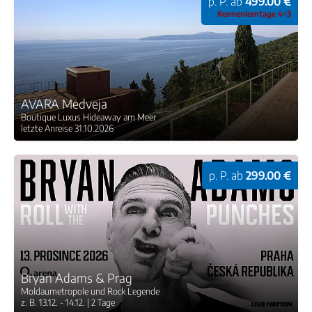
p. P. ab
499.00 €
Kennenlerntage 4=3
AVARA Medveja
Boutique Luxus Hideaway am Meer
letzte Anreise 31.10.2026
p. P. ab
299.00 €
Bryan Adams & Prag
Moldaumetropole und Rock Legende
z. B. 13.12. - 14.12. | 2 Tage